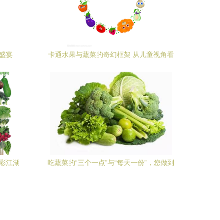
盛宴
卡通水果与蔬菜的奇幻框架 从儿童视角看
植物王国
彩江湖
吃蔬菜的“三个一点”与“每天一份”，您做到
了吗？