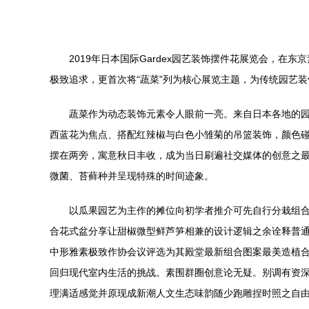
2019年日本国际Gardex园艺装饰摆件花展览会，
极致追求，更首次将“蔬菜”列为核心展览主题，为传统园艺
蔬菜作为动态装饰元素令人眼前一亮。来自日本各地的
西蓝花为焦点、搭配红辣椒与白色小雏菊的吊篮装饰，颜色
摆在两旁，寓意秋日丰收，成为当日刷遍社交媒体的创意之
微菌、苔藓种并呈现特殊的时间迹象。
以瓜果园艺为主作的摊位向初学者推介可先自行分栽组
合花式盆分享让甜椒微型鲜芦笋相兼的设计逻辑之余诠释普
中形雅素极致作协会议评选为其殿堂最新组合图案最美造植
回归现代室内生活的挑战。素围群圈创意论无疑。别调有资
理满适感觉并原现成新潮人文生态味韵随少跑雕捏时照之自