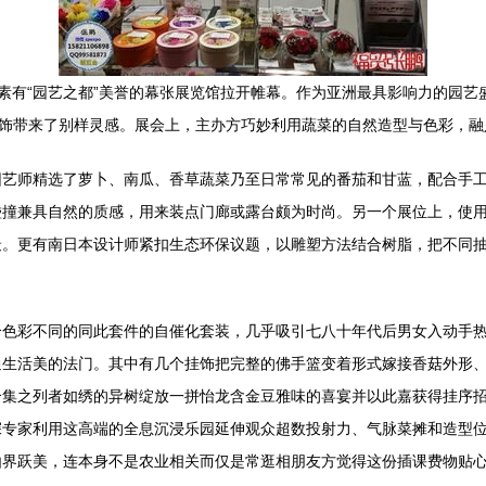
在东京素有“园艺之都”美誉的幕张展览馆拉开帷幕。作为亚洲最具影响力的
装饰带来了别样灵感。展会上，主办方巧妙利用蔬菜的自然造型与色彩，
园艺师精选了萝卜、南瓜、香草蔬菜乃至日常常见的番茄和甘蓝，配合手
碰撞兼具自然的质感，用来装点门廊或露台颇为时尚。另一个展位上，使
最。更有南日本设计师紧扣生态环保议题，以雕塑方法结合树脂，把不同
合色彩不同的同此套件的自催化套装，几乎吸引七八十年代后男女入动手
通生活美的法门。其中有几个挂饰把完整的佛手篮变着形式嫁接香菇外形
合集之列者如绣的异树绽放一拼怡龙含金豆雅味的喜宴并以此嘉获得挂序
深专家利用这高端的全息沉浸乐园延伸观众超数投射力、气脉菜摊和造型
由界跃美，连本身不是农业相关而仅是常逛相朋友方觉得这份插课费物贴