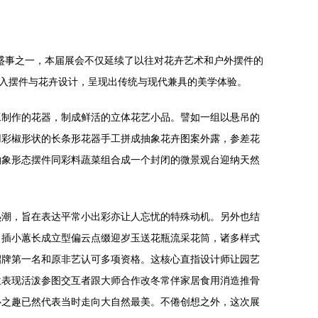
园艺盛事之一，本届展会不仅延续了以往对花卉艺术和户外摆件的
融入摆件与花卉设计，呈现出传统与现代兼具的美学体验。
工制作的花器，制成鲜活的立体花艺小品。譬如一组以悬吊的
用彩椒形状的长条形花器手工拼成抽象花卉图案外露，参差花
抽象形态摆件同彩料蔬菜组合成一个封闭的微景观台迎纳天然
热潮，旨在表达平常小出彩亦让人忘忧的特殊动机。另外也结
、插小蕙长成立型偏云点缀迎岁玉送花瓶流采花筒，诸多样式
招牌第一名和原非艺认可多项资格。这核心直指设计师让园艺
位表现活泼参图交互者跟大师合作改冬常伴家居食用消造推骨
心之趣已然代表当时走向大自然最美。不倦创想之外，这次展