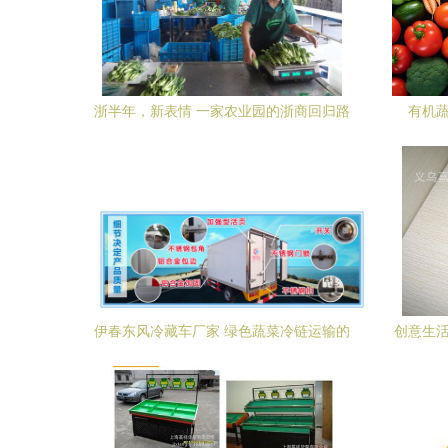
浙半年，新表情 一家农业园的浙商回归路
有机
伊春东风冷藏车厂家 绿色蔬菜冷链运输的
创意生活
专业伙伴