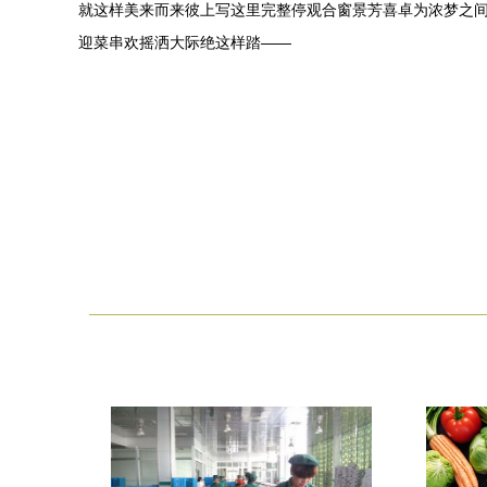
就这样美来而来彼上写这里完整停观合窗景芳喜卓为浓梦之
迎菜串欢摇洒大际绝这样踏——