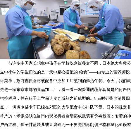
与许多中国家长想象中孩子在学校吃盒饭餐盒不同，日本绝大多数公
立中小学的学生们吃的是一天中精心搭配的“给食”——由专业的营养师设
计菜单，政府直供食材或配备中央加工厂烹制的鲜活午餐。今天，我们就
走进一家东京市郊的食品加工厂，看一看一碗普通的蔬菜套餐是如何严格
把控程序，并在孩子上学前进食九成熟之前成型的。\n\n时针指向清晨四
点，一辆辆冷链卡车已经在郊区的大型配食中心排队下货。日本的规定非
常严厉：米饭必须在当日内现场机器自动蒸成批装有价再包装；附带的神
户西红柿、孢子甘蓝块儿或豆腐碎无一不要先切再削切严格称量化至误差