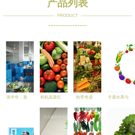
产品列表
PRODUCT
----------------
浙半年，新
有机蔬菜红
热带奇迹
卡通水果与
表情 一家
彩椒高清图
水果与蔬菜
蔬菜的奇幻
农业园的浙
果蔬图片素
的色彩盛宴
框架 从儿
商回归路
材
童视角看植
物王国