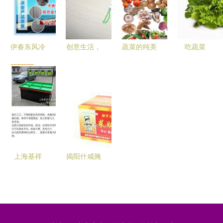
伊春东风冷
创意生活，
蔬菜的纯美
吃蔬菜
藏车厂家
绿色购物之
诗意 无需
的“三个一
绿色蔬菜冷
旅 蔬菜红
图片的色彩
点”与“每天
链运输的专
辣椒折叠购
江湖
一份”，您
业伙伴
物袋新品推
做到了吗？
荐
上海基祥
揭阳什咸腌
优质直销蔬
制厂 古法
菜水果架，
酱菜，香气
让货架储存
四溢的美味
更轻松
之选