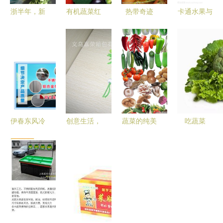
浙半年，新
有机蔬菜红
热带奇迹
卡通水果与
表情 一家
彩椒高清图
水果与蔬菜
蔬菜的奇幻
农业园的浙
果蔬图片素
的色彩盛宴
框架 从儿
商回归路
材
童视角看植
物王国
伊春东风冷
创意生活，
蔬菜的纯美
吃蔬菜
藏车厂家
绿色购物之
诗意 无需
的“三个一
绿色蔬菜冷
旅 蔬菜红
图片的色彩
点”与“每天
链运输的专
辣椒折叠购
江湖
一份”，您
业伙伴
物袋新品推
做到了吗？
荐