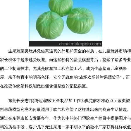
生果蔬菜类玩具凭借其逼真的外形和安全的材质，在儿童玩具市场和
家长群体中越来越受欢迎。而这些独特的蛋蔬模型背后，凝聚了诸多专业
的工业制造技术。尤其是吹塑加工和注塑工艺，成为生态塑造儿童糖果
屋、亲子教育中的明亮色泽、安全无锐角的“农场欢乐益智果蔬篮子”，正
在改变传统塑料仅能做出僵像僵塑造的记忆误区。
东莞长安志邦(鸿达)塑胶五金制品加工作为典范解析核心点：该类塑
料果蔬模型究竟为何最适用于吹气和注塑？这样造出来的商造生活情趣。
通过在东莞市长安发展多年、作为其中的热门塑胶生产档目中提供图片与
精准质检手段，客户几乎无法采用一家不明水平的微小厂家获得优样或低