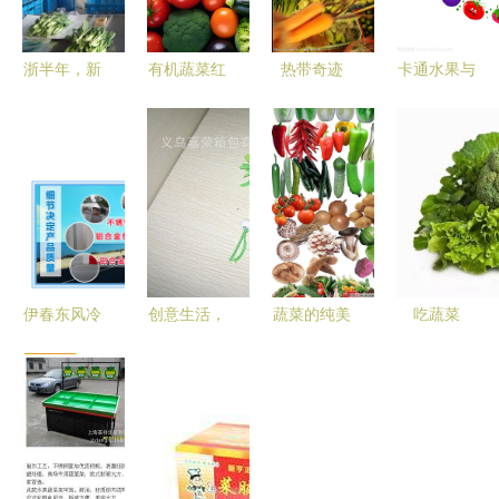
浙半年，新
有机蔬菜红
热带奇迹
卡通水果与
表情 一家
彩椒高清图
水果与蔬菜
蔬菜的奇幻
农业园的浙
果蔬图片素
的色彩盛宴
框架 从儿
商回归路
材
童视角看植
物王国
伊春东风冷
创意生活，
蔬菜的纯美
吃蔬菜
藏车厂家
绿色购物之
诗意 无需
的“三个一
绿色蔬菜冷
旅 蔬菜红
图片的色彩
点”与“每天
链运输的专
辣椒折叠购
江湖
一份”，您
业伙伴
物袋新品推
做到了吗？
荐