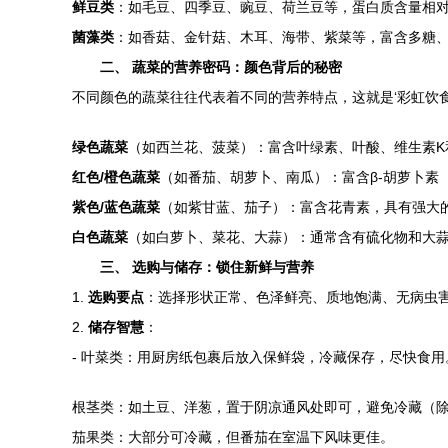
鲜豆类
：如毛豆、四季豆、豌豆、荷兰豆等，蛋白质含量相
菌藻类
：如香菇、金针菇、木耳、海带、紫菜等，富含多糖
二、 蔬菜的营养密码：颜色背后的秘密
不同颜色的蔬菜往往代表着不同的营养特点，这就是‘彩虹饮食
绿色蔬菜
（如西兰花、菠菜）：富含叶绿素、叶酸、维生素K
红色/橙色蔬菜
（如番茄、胡萝卜、南瓜）：富含β-胡萝卜素
紫色/蓝色蔬菜
（如紫甘蓝、茄子）：富含花青素，具有强大
白色蔬菜
（如白萝卜、菜花、大蒜）：通常含有硫化物和大
三、 选购与储存：锁住新鲜与营养
1.
选购要点
：选择形状正常、色泽鲜亮、质地饱满、无病虫
2.
储存智慧
：
- 叶菜类：用厨房纸包裹后放入保鲜袋，冷藏保存，尽快食用
根茎类：如土豆、洋葱，置于阴凉通风处即可，避免冷藏（
茄果类：大部分可冷藏，但番茄在室温下风味更佳。