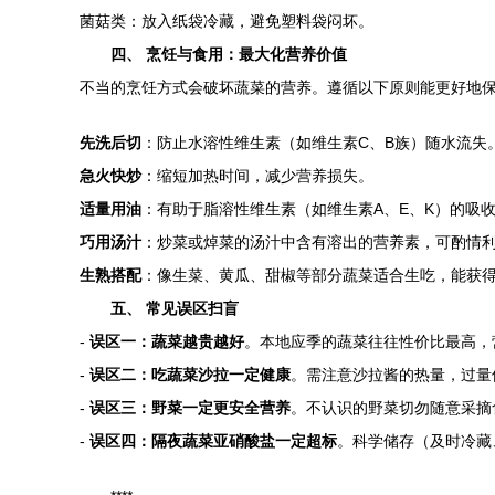
菌菇类：放入纸袋冷藏，避免塑料袋闷坏。
四、 烹饪与食用：最大化营养价值
不当的烹饪方式会破坏蔬菜的营养。遵循以下原则能更好地
先洗后切
：防止水溶性维生素（如维生素C、B族）随水流失
急火快炒
：缩短加热时间，减少营养损失。
适量用油
：有助于脂溶性维生素（如维生素A、E、K）的吸
巧用汤汁
：炒菜或焯菜的汤汁中含有溶出的营养素，可酌情
生熟搭配
：像生菜、黄瓜、甜椒等部分蔬菜适合生吃，能获得
五、 常见误区扫盲
-
误区一：蔬菜越贵越好
。本地应季的蔬菜往往性价比最高，
-
误区二：吃蔬菜沙拉一定健康
。需注意沙拉酱的热量，过量使
-
误区三：野菜一定更安全营养
。不认识的野菜切勿随意采摘
-
误区四：隔夜蔬菜亚硝酸盐一定超标
。科学储存（及时冷藏