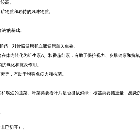
对较高。
、矿物质和独特的风味物质。
法’的基础。
和钙，对骨骼健康和血液健康至关重要。
（在体内转化为维生素A）和番茄红素，有助于保护视力、皮肤健康和抗
的抗氧化和抗炎作用。
蒜素等，有助于增强免疫力和抗菌。
害和腐烂的蔬菜。叶菜类要看叶片是否挺拔鲜绿；根茎类要掂重量，感觉
。
除非已切开）。