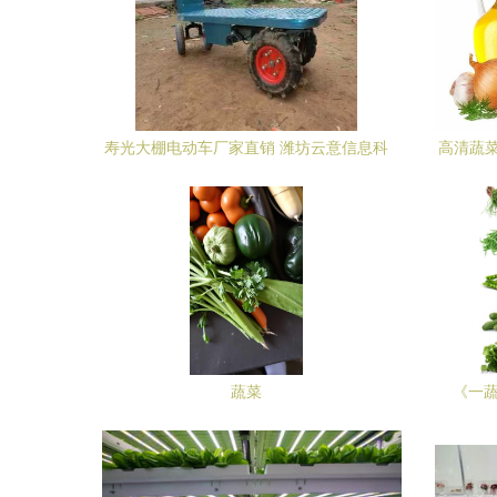
寿光大棚电动车厂家直销 潍坊云意信息科
高清蔬菜
技助力现代蔬菜种植智慧升级
蔬菜
《一