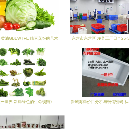
黄油GBEWTFE 纯素烹饪的艺术
东营市东营区 净菜工厂日产25-
与科学
力保障市民“菜篮子”
蔬一世界 新鲜绿色的生命馈赠》
晋城海鲜价目分析与畅销密码 
据看市场走向