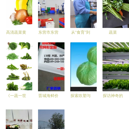
高清蔬菜黄
东营市东营
从“食育”到
蔬菜
油
区 净菜工
品质 探秘
GBEWTFE
厂日产25-
日本中小学
纯素烹饪的
30吨，全力
的营养午餐
艺术与科学
保障市
之旅
民“菜篮子”
《一蔬一世
晋城海鲜价
探索吹塑与
探访神奇的
界 新鲜绿
目分析与畅
注塑工艺
植物工厂
色的生命馈
销密码 从
生果蔬菜玩
一片无土上
赠》
易购客数据
具的专业制
生长的绿叶